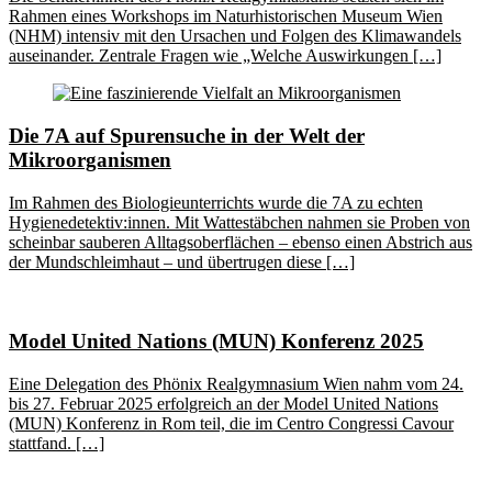
Rahmen eines Workshops im Naturhistorischen Museum Wien
(NHM) intensiv mit den Ursachen und Folgen des Klimawandels
auseinander. Zentrale Fragen wie „Welche Auswirkungen […]
Die 7A auf Spurensuche in der Welt der
Mikroorganismen
Im Rahmen des Biologieunterrichts wurde die 7A zu echten
Hygienedetektiv:innen. Mit Wattestäbchen nahmen sie Proben von
scheinbar sauberen Alltagsoberflächen – ebenso einen Abstrich aus
der Mundschleimhaut – und übertrugen diese […]
Model United Nations (MUN) Konferenz 2025
Eine Delegation des Phönix Realgymnasium Wien nahm vom 24.
bis 27. Februar 2025 erfolgreich an der Model United Nations
(MUN) Konferenz in Rom teil, die im Centro Congressi Cavour
stattfand. […]