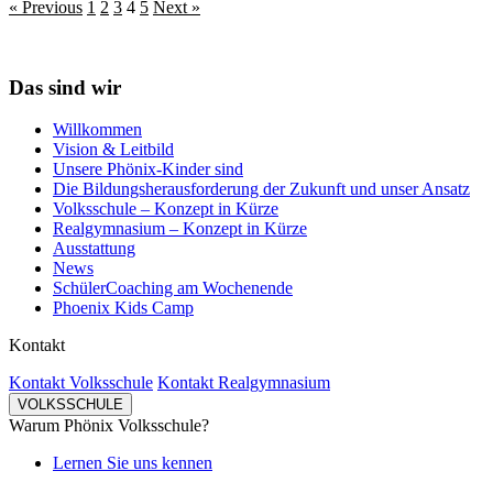
Posts
« Previous
1
2
3
4
5
Next »
pagination
Das sind wir
Willkommen
Vision & Leitbild
Unsere Phönix-Kinder sind
Die Bildungsherausforderung der Zukunft und unser Ansatz
Volksschule – Konzept in Kürze
Realgymnasium – Konzept in Kürze
Ausstattung
News
SchülerCoaching am Wochenende
Phoenix Kids Camp
Kontakt
Kontakt Volksschule
Kontakt Realgymnasium
VOLKSSCHULE
Warum Phönix Volksschule?
Lernen Sie uns kennen