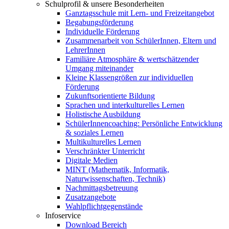
Schulprofil & unsere Besonderheiten
Ganztagsschule mit Lern- und Freizeitangebot
Begabungsförderung
Individuelle Förderung
Zusammenarbeit von SchülerInnen, Eltern und
LehrerInnen
Familiäre Atmosphäre & wertschätzender
Umgang miteinander
Kleine Klassengrößen zur individuellen
Förderung
Zukunftsorientierte Bildung
Sprachen und interkulturelles Lernen
Holistische Ausbildung
SchülerInnencoaching: Persönliche Entwicklung
& soziales Lernen
Multikulturelles Lernen
Verschränkter Unterricht
Digitale Medien
MINT (Mathematik, Informatik,
Naturwissenschaften, Technik)
Nachmittagsbetreuung
Zusatzangebote
Wahlpflichtgegenstände
Infoservice
Download Bereich