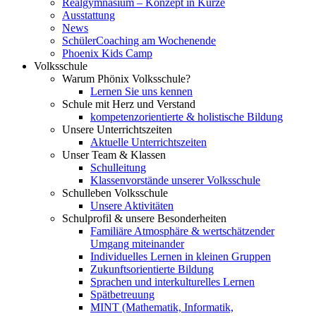
Realgymnasium – Konzept in Kürze
Ausstattung
News
SchülerCoaching am Wochenende
Phoenix Kids Camp
Volksschule
Warum Phönix Volksschule?
Lernen Sie uns kennen
Schule mit Herz und Verstand
kompetenzorientierte & holistische Bildung
Unsere Unterrichtszeiten
Aktuelle Unterrichtszeiten
Unser Team & Klassen
Schulleitung
Klassenvorstände unserer Volksschule
Schulleben Volksschule
Unsere Aktivitäten
Schulprofil & unsere Besonderheiten
Familiäre Atmosphäre & wertschätzender
Umgang miteinander
Individuelles Lernen in kleinen Gruppen
Zukunftsorientierte Bildung
Sprachen und interkulturelles Lernen
Spätbetreuung
MINT (Mathematik, Informatik,