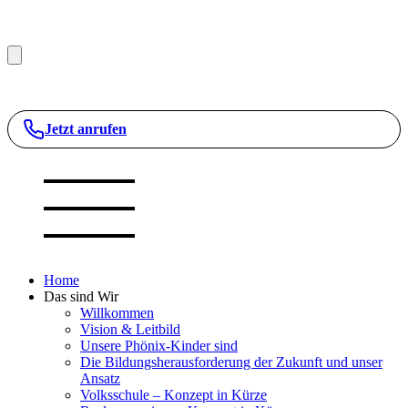
Jetzt anrufen
Home
Das sind Wir
Willkommen
Vision & Leitbild
Unsere Phönix-Kinder sind
Die Bildungsherausforderung der Zukunft und unser
Ansatz
Volksschule – Konzept in Kürze