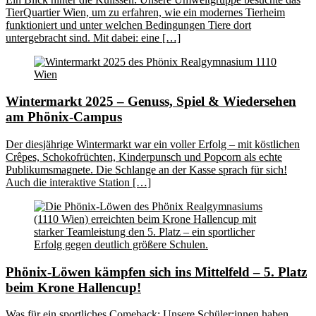
TierQuartier Wien, um zu erfahren, wie ein modernes Tierheim
funktioniert und unter welchen Bedingungen Tiere dort
untergebracht sind. Mit dabei: eine […]
Wintermarkt 2025 – Genuss, Spiel & Wiedersehen
am Phönix-Campus
Der diesjährige Wintermarkt war ein voller Erfolg – mit köstlichen
Crêpes, Schokofrüchten, Kinderpunsch und Popcorn als echte
Publikumsmagnete. Die Schlange an der Kasse sprach für sich!
Auch die interaktive Station […]
Phönix-Löwen kämpfen sich ins Mittelfeld – 5. Platz
beim Krone Hallencup!
Was für ein sportliches Comeback: Unsere Schüler:innen haben