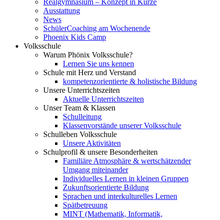
Realgymnasium – Konzept in Kürze
Ausstattung
News
SchülerCoaching am Wochenende
Phoenix Kids Camp
Volksschule
Warum Phönix Volksschule?
Lernen Sie uns kennen
Schule mit Herz und Verstand
kompetenzorientierte & holistische Bildung
Unsere Unterrichtszeiten
Aktuelle Unterrichtszeiten
Unser Team & Klassen
Schulleitung
Klassenvorstände unserer Volksschule
Schulleben Volksschule
Unsere Aktivitäten
Schulprofil & unsere Besonderheiten
Familiäre Atmosphäre & wertschätzender
Umgang miteinander
Individuelles Lernen in kleinen Gruppen
Zukunftsorientierte Bildung
Sprachen und interkulturelles Lernen
Spätbetreuung
MINT (Mathematik, Informatik,