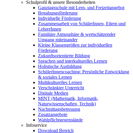
Schulprofil & unsere Besonderheiten
Ganztagsschule mit Lern- und Freizeitangebot
Begabungsförderung
Individuelle Förderung
Zusammenarbeit von SchülerInnen, Eltern und
LehrerInnen
Familiäre Atmosphäre & wertschätzender
Umgang miteinander
Kleine Klassengrößen zur individuellen
Förderung
Zukunftsorientierte Bildung
Sprachen und interkulturelles Lernen
Holistische Ausbildung
SchülerInnencoaching: Persönliche Entwicklung
& soziales Lernen
Multikulturelles Lernen
Verschränkter Unterricht
Digitale Medien
MINT (Mathematik, Informatik,
Naturwissenschaften, Technik)
Nachmittagsbetreuung
Zusatzangebote
Wahlpflichtgegenstände
Infoservice
Download Bereich