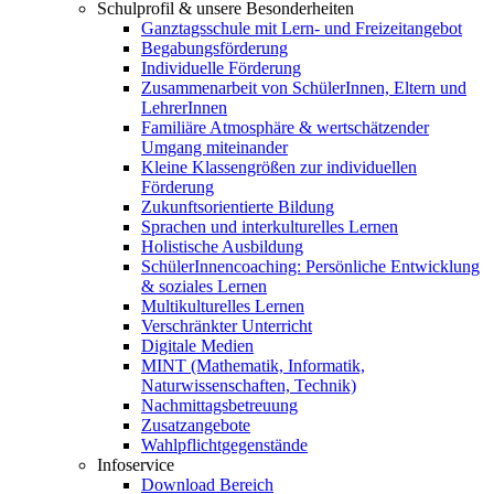
Schulprofil & unsere Besonderheiten
Ganztagsschule mit Lern- und Freizeitangebot
Begabungsförderung
Individuelle Förderung
Zusammenarbeit von SchülerInnen, Eltern und
LehrerInnen
Familiäre Atmosphäre & wertschätzender
Umgang miteinander
Kleine Klassengrößen zur individuellen
Förderung
Zukunftsorientierte Bildung
Sprachen und interkulturelles Lernen
Holistische Ausbildung
SchülerInnencoaching: Persönliche Entwicklung
& soziales Lernen
Multikulturelles Lernen
Verschränkter Unterricht
Digitale Medien
MINT (Mathematik, Informatik,
Naturwissenschaften, Technik)
Nachmittagsbetreuung
Zusatzangebote
Wahlpflichtgegenstände
Infoservice
Download Bereich