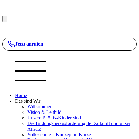
Jetzt anrufen
Home
Das sind Wir
Willkommen
Vision & Leitbild
Unsere Phönix-Kinder sind
Die Bildungsherausforderung der Zukunft und unser
Ansatz
Volksschule – Konzept in Kürze