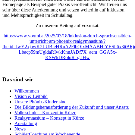
Homepage als Beispiel guter Praxis veröffentlicht. Wir freuen uns
sehr über diese Anerkennung und setzen weiterhin auf Inklusion
und Mehrsprachigkeit im Schulalltag.
Zu unserem Beitrag auf voxmi.at:
https://www.voxmi.at/2025/03/18/inklusion-durch-sprachsensiblen-
unterricht-am-phoenix-realgymnasium/?
fbclid=IwY2xjawK2LUBleHRuA2FlbQIxMAABHrYESh6x3ttBRj
Lbacp59mUgldaRIwkKnnJADf7X_aem_GGA5x-
KSWkDRoluR_g-IHw
Das sind wir
Willkommen
Vision & Leitbild
Unsere Phönix-Kinder sind
Die Bildungsherausforderung der Zukunft und unser Ansatz
Volksschule – Konzept in Kürze
Realgymnasium – Konzept in Kürze
Ausstattung
News
SchülerCoaching am Wochenende