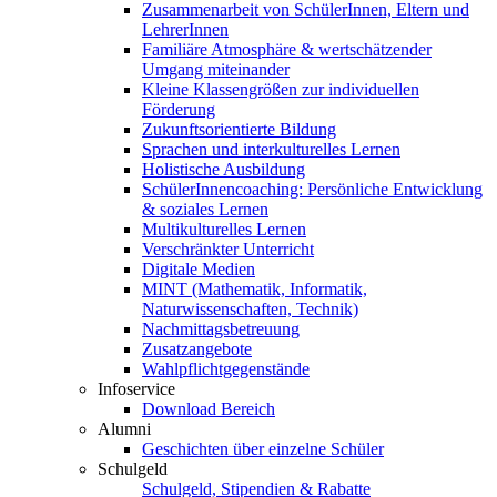
Zusammenarbeit von SchülerInnen, Eltern und
LehrerInnen
Familiäre Atmosphäre & wertschätzender
Umgang miteinander
Kleine Klassengrößen zur individuellen
Förderung
Zukunftsorientierte Bildung
Sprachen und interkulturelles Lernen
Holistische Ausbildung
SchülerInnencoaching: Persönliche Entwicklung
& soziales Lernen
Multikulturelles Lernen
Verschränkter Unterricht
Digitale Medien
MINT (Mathematik, Informatik,
Naturwissenschaften, Technik)
Nachmittagsbetreuung
Zusatzangebote
Wahlpflichtgegenstände
Infoservice
Download Bereich
Alumni
Geschichten über einzelne Schüler
Schulgeld
Schulgeld, Stipendien & Rabatte