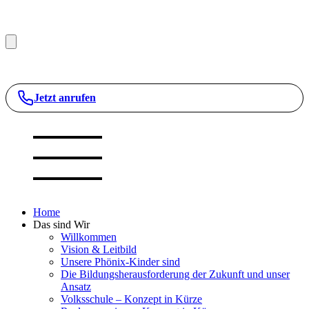
Jetzt anrufen
Home
Das sind Wir
Willkommen
Vision & Leitbild
Unsere Phönix-Kinder sind
Die Bildungsherausforderung der Zukunft und unser
Ansatz
Volksschule – Konzept in Kürze