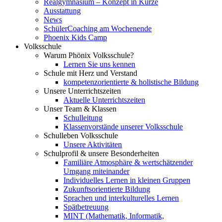
Realgymnasium – Konzept in Kürze
Ausstattung
News
SchülerCoaching am Wochenende
Phoenix Kids Camp
Volksschule
Warum Phönix Volksschule?
Lernen Sie uns kennen
Schule mit Herz und Verstand
kompetenzorientierte & holistische Bildung
Unsere Unterrichtszeiten
Aktuelle Unterrichtszeiten
Unser Team & Klassen
Schulleitung
Klassenvorstände unserer Volksschule
Schulleben Volksschule
Unsere Aktivitäten
Schulprofil & unsere Besonderheiten
Familiäre Atmosphäre & wertschätzender
Umgang miteinander
Individuelles Lernen in kleinen Gruppen
Zukunftsorientierte Bildung
Sprachen und interkulturelles Lernen
Spätbetreuung
MINT (Mathematik, Informatik,