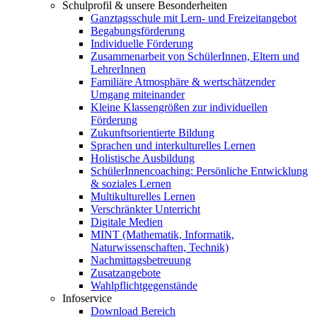
Schulprofil & unsere Besonderheiten
Ganztagsschule mit Lern- und Freizeitangebot
Begabungsförderung
Individuelle Förderung
Zusammenarbeit von SchülerInnen, Eltern und
LehrerInnen
Familiäre Atmosphäre & wertschätzender
Umgang miteinander
Kleine Klassengrößen zur individuellen
Förderung
Zukunftsorientierte Bildung
Sprachen und interkulturelles Lernen
Holistische Ausbildung
SchülerInnencoaching: Persönliche Entwicklung
& soziales Lernen
Multikulturelles Lernen
Verschränkter Unterricht
Digitale Medien
MINT (Mathematik, Informatik,
Naturwissenschaften, Technik)
Nachmittagsbetreuung
Zusatzangebote
Wahlpflichtgegenstände
Infoservice
Download Bereich