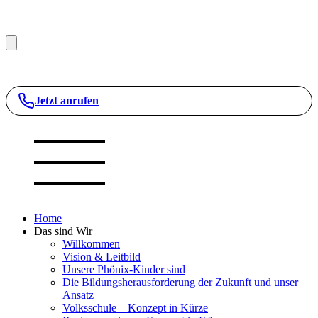
Jetzt anrufen
Home
Das sind Wir
Willkommen
Vision & Leitbild
Unsere Phönix-Kinder sind
Die Bildungsherausforderung der Zukunft und unser
Ansatz
Volksschule – Konzept in Kürze