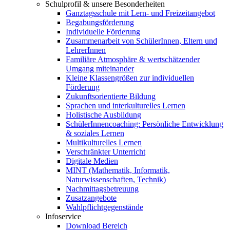
Schulprofil & unsere Besonderheiten
Ganztagsschule mit Lern- und Freizeitangebot
Begabungsförderung
Individuelle Förderung
Zusammenarbeit von SchülerInnen, Eltern und
LehrerInnen
Familiäre Atmosphäre & wertschätzender
Umgang miteinander
Kleine Klassengrößen zur individuellen
Förderung
Zukunftsorientierte Bildung
Sprachen und interkulturelles Lernen
Holistische Ausbildung
SchülerInnencoaching: Persönliche Entwicklung
& soziales Lernen
Multikulturelles Lernen
Verschränkter Unterricht
Digitale Medien
MINT (Mathematik, Informatik,
Naturwissenschaften, Technik)
Nachmittagsbetreuung
Zusatzangebote
Wahlpflichtgegenstände
Infoservice
Download Bereich