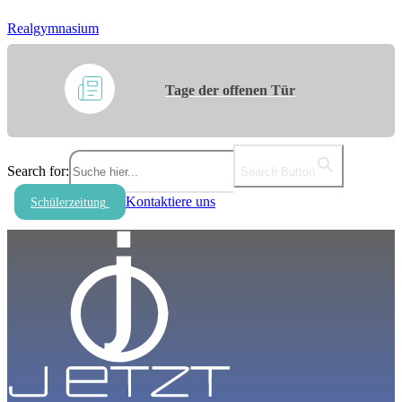
Realgymnasium
Tage der offenen Tür
Search for:
Search Button
Kontaktiere uns
Schülerzeitung