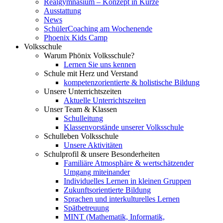
Realgymnasium – Konzept in Kürze
Ausstattung
News
SchülerCoaching am Wochenende
Phoenix Kids Camp
Volksschule
Warum Phönix Volksschule?
Lernen Sie uns kennen
Schule mit Herz und Verstand
kompetenzorientierte & holistische Bildung
Unsere Unterrichtszeiten
Aktuelle Unterrichtszeiten
Unser Team & Klassen
Schulleitung
Klassenvorstände unserer Volksschule
Schulleben Volksschule
Unsere Aktivitäten
Schulprofil & unsere Besonderheiten
Familiäre Atmosphäre & wertschätzender
Umgang miteinander
Individuelles Lernen in kleinen Gruppen
Zukunftsorientierte Bildung
Sprachen und interkulturelles Lernen
Spätbetreuung
MINT (Mathematik, Informatik,