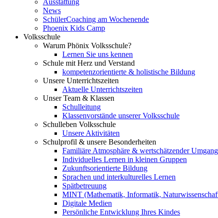
Ausstattung
News
SchülerCoaching am Wochenende
Phoenix Kids Camp
Volksschule
Warum Phönix Volksschule?
Lernen Sie uns kennen
Schule mit Herz und Verstand
kompetenzorientierte & holistische Bildung
Unsere Unterrichtszeiten
Aktuelle Unterrichtszeiten
Unser Team & Klassen
Schulleitung
Klassenvorstände unserer Volksschule
Schulleben Volksschule
Unsere Aktivitäten
Schulprofil & unsere Besonderheiten
Familiäre Atmosphäre & wertschätzender Umgang
Individuelles Lernen in kleinen Gruppen
Zukunftsorientierte Bildung
Sprachen und interkulturelles Lernen
Spätbetreuung
MINT (Mathematik, Informatik, Naturwissenschaf
Digitale Medien
Persönliche Entwicklung Ihres Kindes