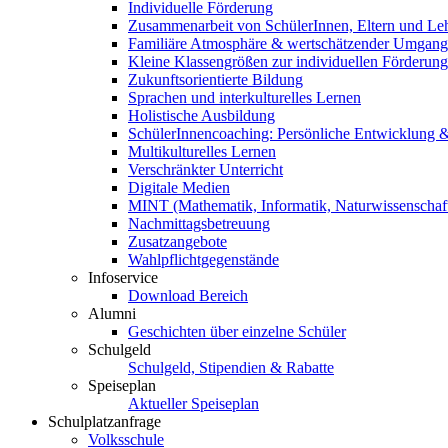
Individuelle Förderung
Zusammenarbeit von SchülerInnen, Eltern und Le
Familiäre Atmosphäre & wertschätzender Umgang
Kleine Klassengrößen zur individuellen Förderung
Zukunftsorientierte Bildung
Sprachen und interkulturelles Lernen
Holistische Ausbildung
SchülerInnencoaching: Persönliche Entwicklung &
Multikulturelles Lernen
Verschränkter Unterricht
Digitale Medien
MINT (Mathematik, Informatik, Naturwissenschaf
Nachmittagsbetreuung
Zusatzangebote
Wahlpflichtgegenstände
Infoservice
Download Bereich
Alumni
Geschichten über einzelne Schüler
Schulgeld
Schulgeld, Stipendien & Rabatte
Speiseplan
Aktueller Speiseplan
Schulplatzanfrage
Volksschule