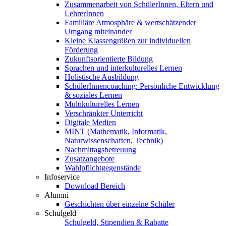
Zusammenarbeit von SchülerInnen, Eltern und
LehrerInnen
Familiäre Atmosphäre & wertschätzender
Umgang miteinander
Kleine Klassengrößen zur individuellen
Förderung
Zukunftsorientierte Bildung
Sprachen und interkulturelles Lernen
Holistische Ausbildung
SchülerInnencoaching: Persönliche Entwicklung
& soziales Lernen
Multikulturelles Lernen
Verschränkter Unterricht
Digitale Medien
MINT (Mathematik, Informatik,
Naturwissenschaften, Technik)
Nachmittagsbetreuung
Zusatzangebote
Wahlpflichtgegenstände
Infoservice
Download Bereich
Alumni
Geschichten über einzelne Schüler
Schulgeld
Schulgeld, Stipendien & Rabatte